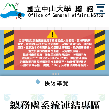
跳
到
主
要
內
容
區
快速導覽