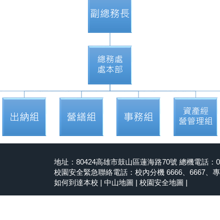
地址：80424高雄市鼓山區蓮海路70號 總機電話：07-5
校園安全緊急聯絡電話：校內分機 6666、6667、專線 07
如何到達本校
|
中山地圖
|
校園安全地圖
|